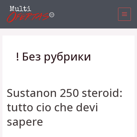
Ir
MAI
al
MEN
contenido
! Без рубрики
Sustanon 250 steroid:
Sustanon
250
tutto cio che devi
steroid:
tutto
sapere
cio
che