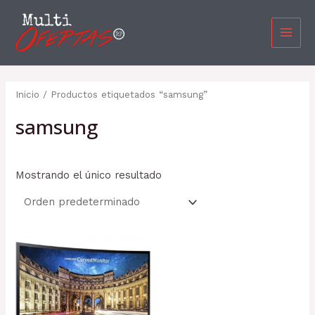
Ir
MAI
al
MEN
contenido
Inicio
/ Productos etiquetados “samsung”
samsung
Mostrando el único resultado