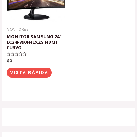
MONITORES
MONITOR SAMSUNG 24″
LC24F390FHLXZS HDMI
CURVO
Valorado
₲
0
con
0
de
VISTA RÁPIDA
5