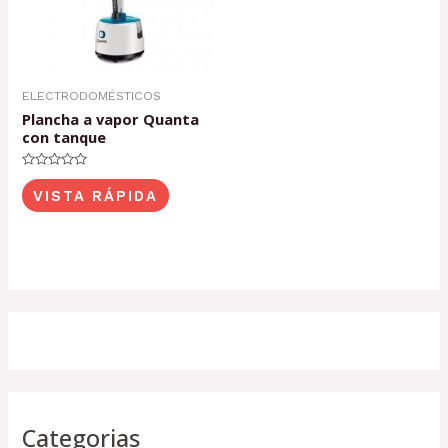
ELECTRODOMÉSTICOS
Plancha a vapor Quanta
con tanque
Valorado
con
VISTA RÁPIDA
0
de
5
Categorias