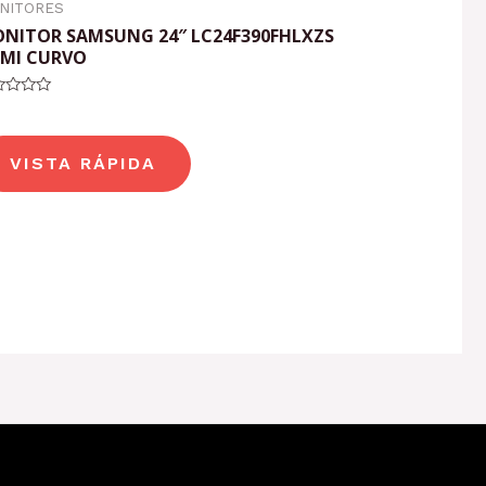
NITORES
NITOR SAMSUNG 24″ LC24F390FHLXZS
MI CURVO
orado
VISTA RÁPIDA