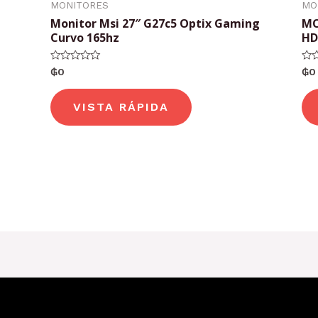
MONITORES
MO
Monitor Msi 27″ G27c5 Optix Gaming
MO
Curvo 165hz
HD
Valorado
Val
₲
0
₲
0
con
con
0
0
de
de
VISTA RÁPIDA
5
5