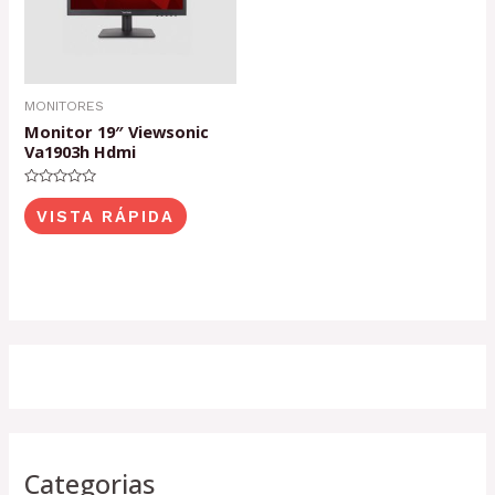
MONITORES
Monitor 19″ Viewsonic
Va1903h Hdmi
Valorado
con
VISTA RÁPIDA
0
de
5
Categorias