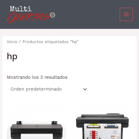
Ir
MAI
al
MEN
contenido
Inicio
/ Productos etiquetados “hp”
hp
Mostrando los 3 resultados