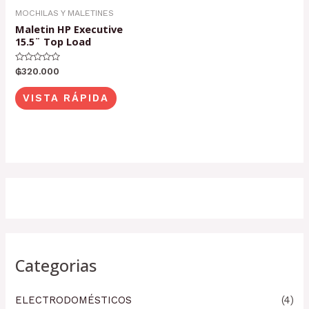
MOCHILAS Y MALETINES
Maletin HP Executive
15.5¨ Top Load
Valorado
₲
320.000
con
0
de
VISTA RÁPIDA
5
Categorias
ELECTRODOMÉSTICOS
(4)