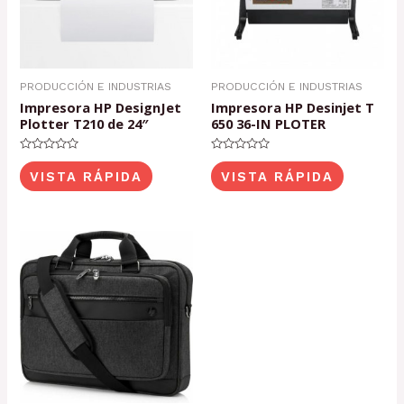
PRODUCCIÓN E INDUSTRIAS
PRODUCCIÓN E INDUSTRIAS
Impresora HP DesignJet
Impresora HP Desinjet T
Plotter T210 de 24″
650 36-IN PLOTER
Valorado
Valorado
con
con
VISTA RÁPIDA
VISTA RÁPIDA
0
0
de
de
5
5